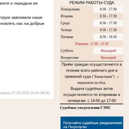
РЕЖИМ РАБОТЫ СУДА
амяти и передачи ее
Понедельник
8:30 - 17:30
Вторник
8:30 - 17:30
оторую завоевали наши
хновлять нас на добрые
Среда
8:30 - 17:30
Четверг
8:30 - 17:30
Пятница
8:30 - 16:30
Перерыв: 12:30 - 13:18
Суббота
Выходной
Воскресенье
Выходной
Приём граждан осуществляется в
течение всего рабочего дня в
приемной суда
("Канцелярия") с
перерывом на обед.
Выдача судебных актов
ковано 07.05.2025 16:40 (МСК)
осуществляется по вторникам и
четвергам: с 14-00 до 17-00
Судебные уведомления ГЭПС