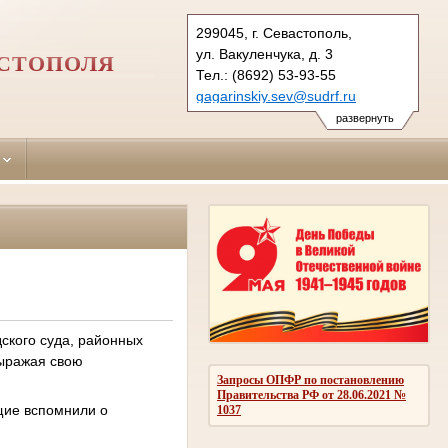
299045, г. Севастополь,
ул. Вакуленчука, д. 3
АСТОПОЛЯ
Тел.: (8692) 53-93-55
gagarinskiy.sev@sudrf.ru
развернуть
ского суда, районных
выражая свою
Запросы ОПФР по постановлению
Правительства РФ от 28.06.2021 №
щие вспомнили о
1037